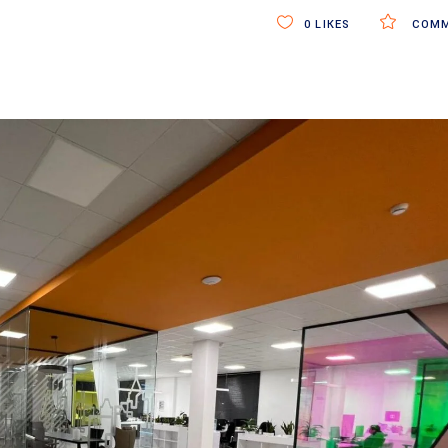
0
LIKES
COMM