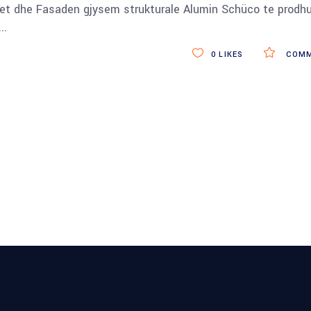
ret dhe Fasaden gjysem strukturale Alumin Schüco te prodhu
0
LIKES
COMM