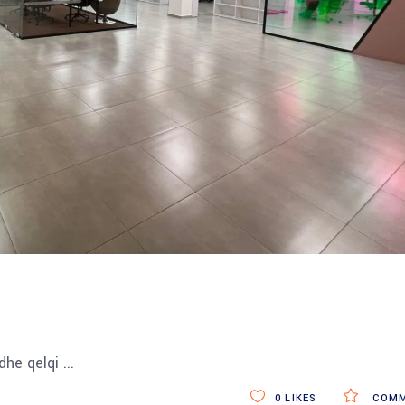
 dhe qelqi
0
LIKES
COMM