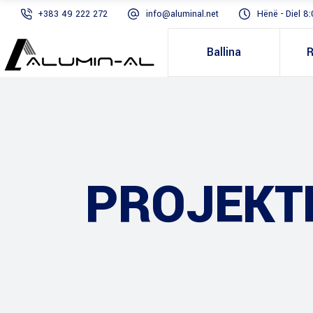
+383 49 222 272
info@aluminal.net
Hënë - Diel 8:
Ballina
R
PROJEKT