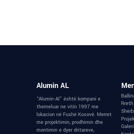
Alumin AL
Me
Ballin
“Alumin-Al” është kompani e
Rreth
themeluar ne vitin 1997 me
Shërb
lokacion në Fushë Kosovë. Merret
Proje
me projektimin, prodhimin dhe
Galer
montimin e dyer dritareve,