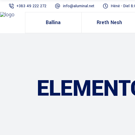
+383 49 222 272
info@aluminal.net
Hënë - Diel 8:
Ballina
Rreth Nesh
ELEMENT