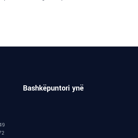
Bashkëpuntori ynë
49
72