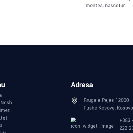
montes, nascetur.
nu
Adresa
a
Rruga e Pejës 12000
 Nesh
Fushë Kosovë, Kosovo
imet
ktet
+383 
ia
222 2